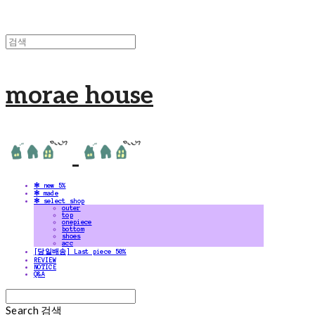
morae house
✻ new 5%
✻ made
✻ select shop
outer
top
onepiece
bottom
shoes
acc
[당일배송] Last piece 50%
REVIEW
NOTICE
Q&A
Search
검색