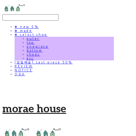
✻ new 5%
✻ made
✻ select shop
outer
top
onepiece
bottom
shoes
acc
[당일배송] Last piece 50%
REVIEW
NOTICE
Q&A
morae house