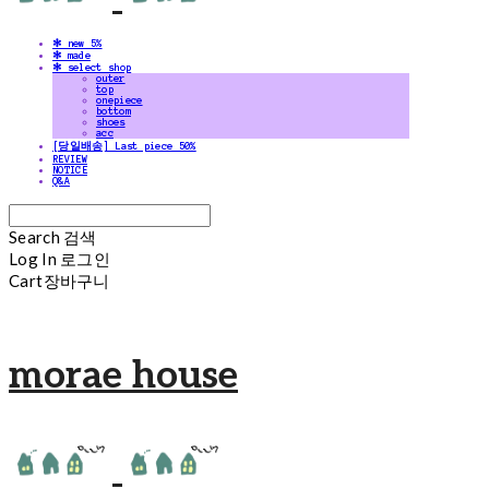
✻ new 5%
✻ made
✻ select shop
outer
top
onepiece
bottom
shoes
acc
[당일배송] Last piece 50%
REVIEW
NOTICE
Q&A
Search
검색
Log In
로그인
Cart
장바구니
morae house