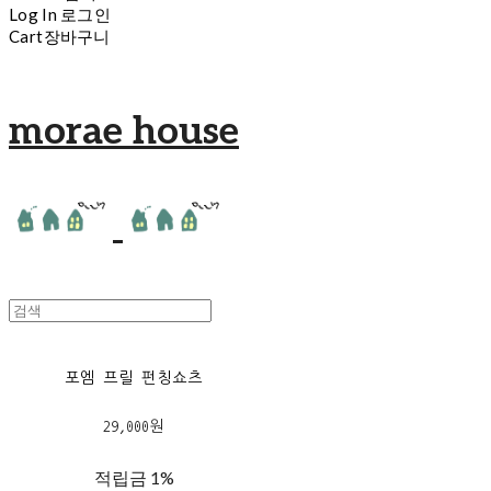
Log In
로그인
Cart
장바구니
morae house
포엠 프릴 펀칭쇼츠
29,000원
적립금
1%