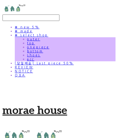
✻ new 5%
✻ made
✻ select shop
outer
top
onepiece
bottom
shoes
acc
[당일배송] Last piece 50%
REVIEW
NOTICE
Q&A
morae house