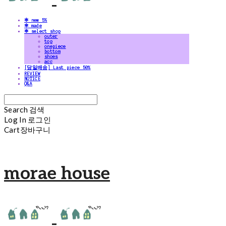
✻ new 5%
✻ made
✻ select shop
outer
top
onepiece
bottom
shoes
acc
[당일배송] Last piece 50%
REVIEW
NOTICE
Q&A
Search
검색
Log In
로그인
Cart
장바구니
morae house