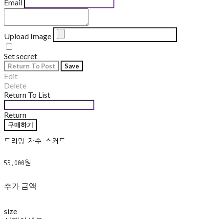
Email
Upload Image
Set secret
Return To Post
Save
Edit
Delete
Return To List
Return
구매하기
트리밍 자수 스커트
53,000원
추가 금액
size