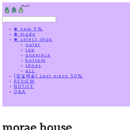
✻ new 5%
✻ made
✻ select shop
outer
top
onepiece
bottom
shoes
acc
[당일배송] Last piece 50%
REVIEW
NOTICE
Q&A
morae house