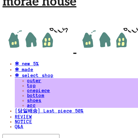
morae house
✻ new 5%
✻ made
✻ select shop
outer
top
onepiece
bottom
shoes
acc
[당일배송] Last piece 50%
REVIEW
NOTICE
Q&A