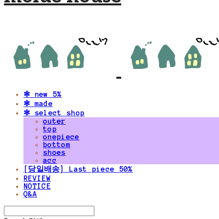
✻ new 5%
✻ made
✻ select shop
outer
top
onepiece
bottom
shoes
acc
[당일배송] Last piece 50%
REVIEW
NOTICE
Q&A