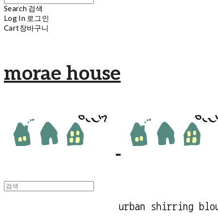
Search
검색
Log In
로그인
Cart
장바구니
morae house
urban shirring blo