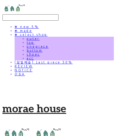
✻ new 5%
✻ made
✻ select shop
outer
top
onepiece
bottom
shoes
acc
[당일배송] Last piece 50%
REVIEW
NOTICE
Q&A
morae house