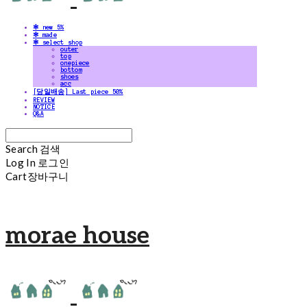
✻ new 5%
✻ made
✻ select shop
outer
top
onepiece
bottom
shoes
acc
[당일배송] Last piece 50%
REVIEW
NOTICE
Q&A
Search
검색
Log In
로그인
Cart
장바구니
morae house