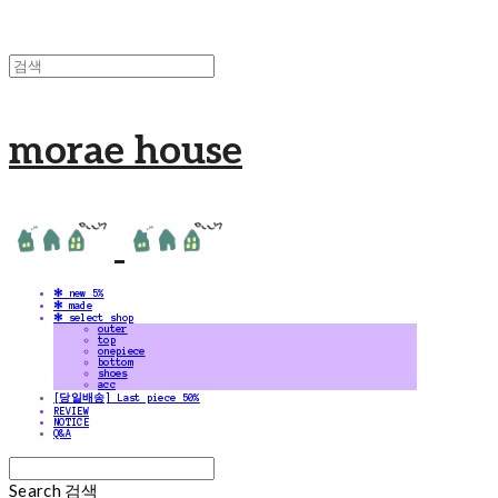
morae house
✻ new 5%
✻ made
✻ select shop
outer
top
onepiece
bottom
shoes
acc
[당일배송] Last piece 50%
REVIEW
NOTICE
Q&A
Search
검색