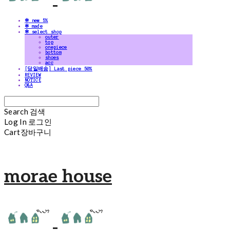
✻ new 5%
✻ made
✻ select shop
outer
top
onepiece
bottom
shoes
acc
[당일배송] Last piece 50%
REVIEW
NOTICE
Q&A
Search
검색
Log In
로그인
Cart
장바구니
morae house