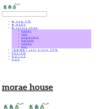
✻ new 5%
✻ made
✻ select shop
outer
top
onepiece
bottom
shoes
acc
[당일배송] Last piece 50%
REVIEW
NOTICE
Q&A
morae house