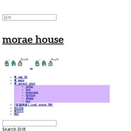
morae house
✻ new 5%
✻ made
✻ select shop
outer
top
onepiece
bottom
shoes
acc
[당일배송] Last piece 50%
REVIEW
NOTICE
Q&A
Search
검색