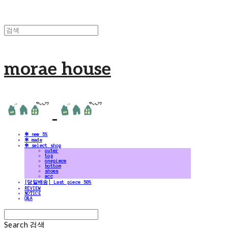
morae house
✻ new 5%
✻ made
✻ select shop
outer
top
onepiece
bottom
shoes
acc
[당일배송] Last piece 50%
REVIEW
NOTICE
Q&A
Search
검색