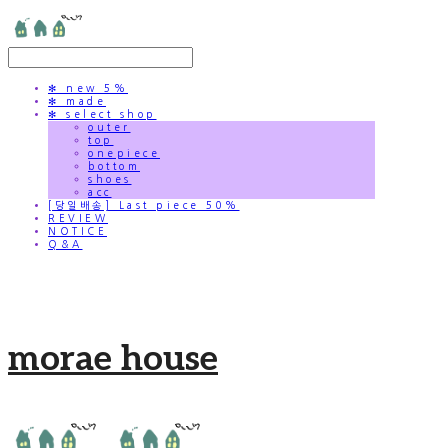
✻ new 5%
✻ made
✻ select shop
outer
top
onepiece
bottom
shoes
acc
[당일배송] Last piece 50%
REVIEW
NOTICE
Q&A
morae house