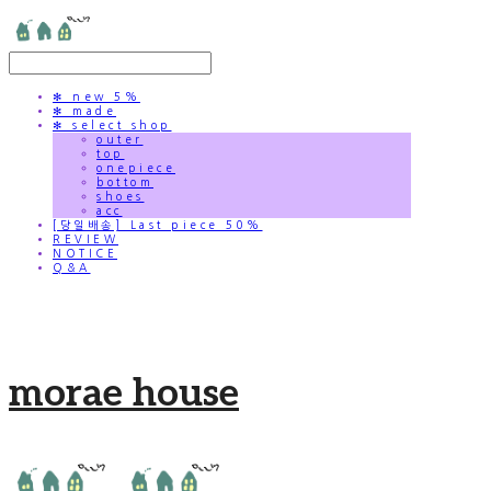
✻ new 5%
✻ made
✻ select shop
outer
top
onepiece
bottom
shoes
acc
[당일배송] Last piece 50%
REVIEW
NOTICE
Q&A
morae house