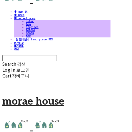
✻ new 5%
✻ made
✻ select shop
outer
top
onepiece
bottom
shoes
acc
[당일배송] Last piece 50%
REVIEW
NOTICE
Q&A
Search
검색
Log In
로그인
Cart
장바구니
morae house