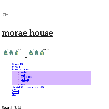
morae house
✻ new 5%
✻ made
✻ select shop
outer
top
onepiece
bottom
shoes
acc
[당일배송] Last piece 50%
REVIEW
NOTICE
Q&A
Search
검색