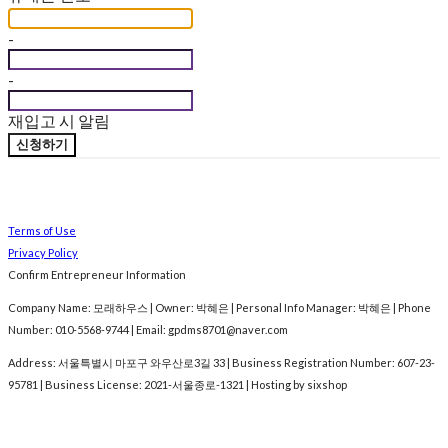
-
-
재입고 시 알림
신청하기
Terms of Use
Privacy Policy
Confirm Entrepreneur Information
Company Name: 모래하우스 | Owner: 박혜은 | Personal Info Manager: 박혜은 | Phone
Number: 010-5568-9744 | Email: gpdms8701@naver.com
Address: 서울특별시 마포구 와우산로3길 33 | Business Registration Number:
607-23-
95781
| Business License:
2021-서울종로-1321
| Hosting by sixshop