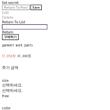
Set secret
Return To Post
Save
Edit
Delete
Return To List
Return
구매하기
garment work pants
51,850원
61,000원
추가 금액
size
선택하세요.
선택하세요.
free
color