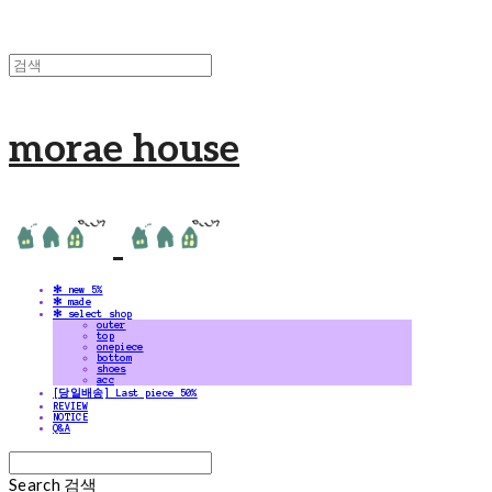
morae house
✻ new 5%
✻ made
✻ select shop
outer
top
onepiece
bottom
shoes
acc
[당일배송] Last piece 50%
REVIEW
NOTICE
Q&A
Search
검색