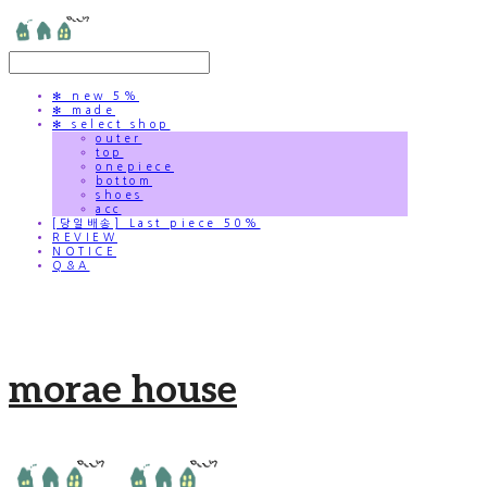
✻ new 5%
✻ made
✻ select shop
outer
top
onepiece
bottom
shoes
acc
[당일배송] Last piece 50%
REVIEW
NOTICE
Q&A
morae house