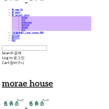
✻ new 5%
✻ made
✻ select shop
outer
top
onepiece
bottom
shoes
acc
[당일배송] Last piece 50%
REVIEW
NOTICE
Q&A
Search
검색
Log In
로그인
Cart
장바구니
morae house