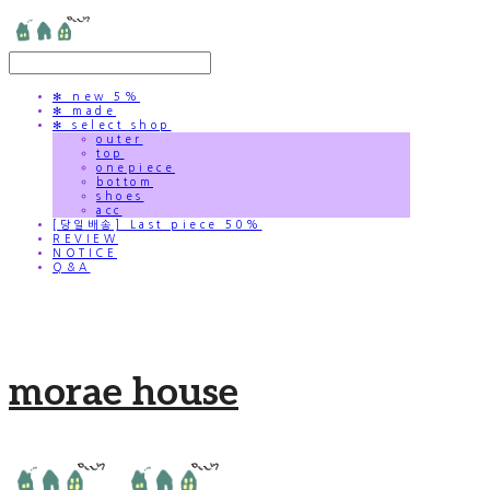
✻ new 5%
✻ made
✻ select shop
outer
top
onepiece
bottom
shoes
acc
[당일배송] Last piece 50%
REVIEW
NOTICE
Q&A
morae house