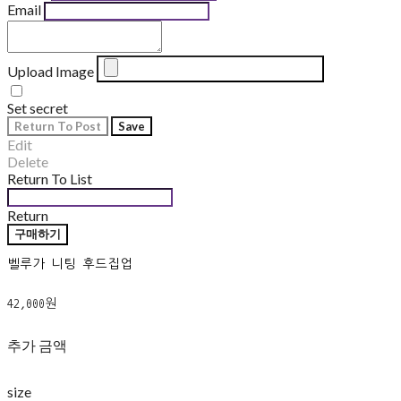
Email
Upload Image
Set secret
Return To Post
Save
Edit
Delete
Return To List
Return
구매하기
벨루가 니팅 후드집업
42,000원
추가 금액
size