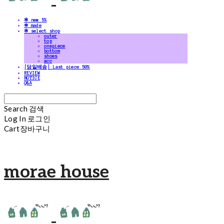
✻ new 5%
✻ made
✻ select shop
outer
top
onepiece
bottom
shoes
acc
[당일배송] Last piece 50%
REVIEW
NOTICE
Q&A
Search
검색
Log In
로그인
Cart
장바구니
morae house