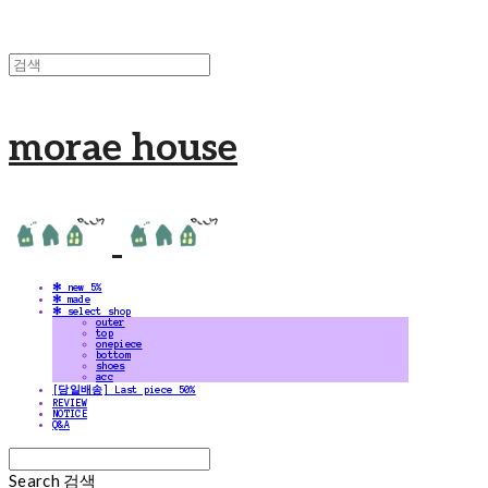
morae house
✻ new 5%
✻ made
✻ select shop
outer
top
onepiece
bottom
shoes
acc
[당일배송] Last piece 50%
REVIEW
NOTICE
Q&A
Search
검색