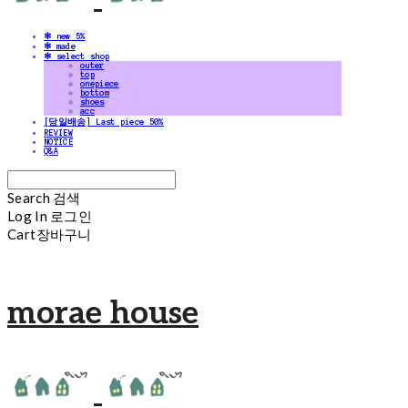
✻ new 5%
✻ made
✻ select shop
outer
top
onepiece
bottom
shoes
acc
[당일배송] Last piece 50%
REVIEW
NOTICE
Q&A
Search
검색
Log In
로그인
Cart
장바구니
morae house