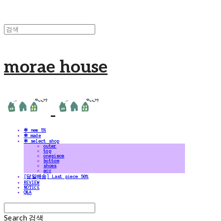
morae house
✻ new 5%
✻ made
✻ select shop
outer
top
onepiece
bottom
shoes
acc
[당일배송] Last piece 50%
REVIEW
NOTICE
Q&A
Search
검색