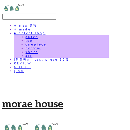
✻ new 5%
✻ made
✻ select shop
outer
top
onepiece
bottom
shoes
acc
[당일배송] Last piece 50%
REVIEW
NOTICE
Q&A
morae house