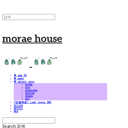
morae house
✻ new 5%
✻ made
✻ select shop
outer
top
onepiece
bottom
shoes
acc
[당일배송] Last piece 50%
REVIEW
NOTICE
Q&A
Search
검색