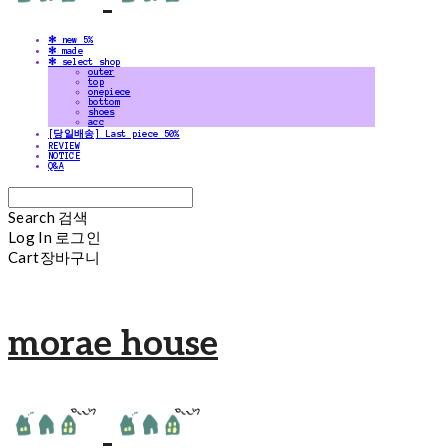
✻ new 5%
✻ made
✻ select shop
outer
top
onepiece
bottom
shoes
acc
[당일배송] Last piece 50%
REVIEW
NOTICE
Q&A
Search
검색
Log In
로그인
Cart
장바구니
morae house