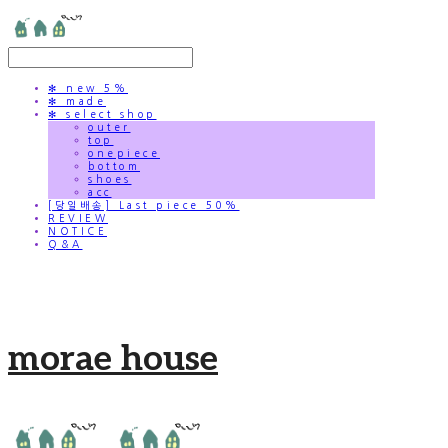
✻ new 5%
✻ made
✻ select shop
outer
top
onepiece
bottom
shoes
acc
[당일배송] Last piece 50%
REVIEW
NOTICE
Q&A
morae house