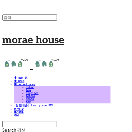
morae house
✻ new 5%
✻ made
✻ select shop
outer
top
onepiece
bottom
shoes
acc
[당일배송] Last piece 50%
REVIEW
NOTICE
Q&A
Search
검색