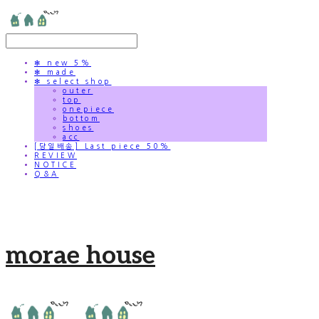
✻ new 5%
✻ made
✻ select shop
outer
top
onepiece
bottom
shoes
acc
[당일배송] Last piece 50%
REVIEW
NOTICE
Q&A
morae house