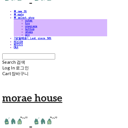
✻ new 5%
✻ made
✻ select shop
outer
top
onepiece
bottom
shoes
acc
[당일배송] Last piece 50%
REVIEW
NOTICE
Q&A
Search
검색
Log In
로그인
Cart
장바구니
morae house