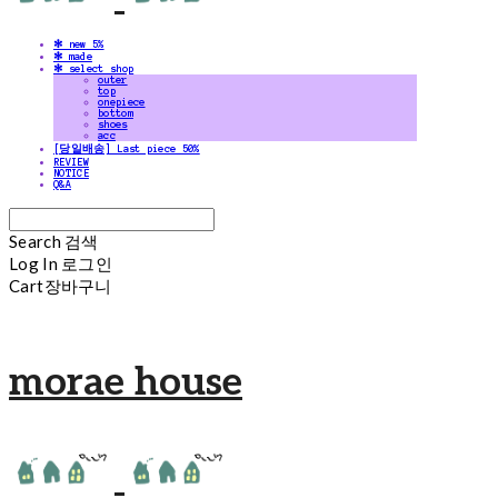
✻ new 5%
✻ made
✻ select shop
outer
top
onepiece
bottom
shoes
acc
[당일배송] Last piece 50%
REVIEW
NOTICE
Q&A
Search
검색
Log In
로그인
Cart
장바구니
morae house