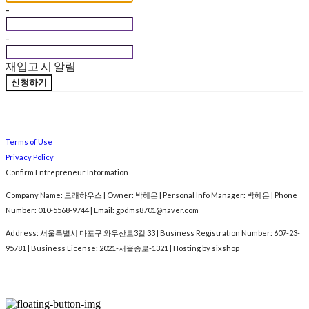
-
-
재입고 시 알림
신청하기
Terms of Use
Privacy Policy
Confirm Entrepreneur Information
Company Name: 모래하우스 | Owner: 박혜은 | Personal Info Manager: 박혜은 | Phone
Number: 010-5568-9744 | Email: gpdms8701@naver.com
Address: 서울특별시 마포구 와우산로3길 33 | Business Registration Number:
607-23-
95781
| Business License:
2021-서울종로-1321
| Hosting by sixshop