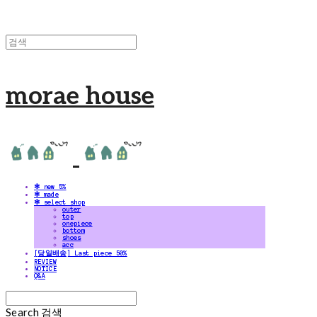
morae house
✻ new 5%
✻ made
✻ select shop
outer
top
onepiece
bottom
shoes
acc
[당일배송] Last piece 50%
REVIEW
NOTICE
Q&A
Search
검색