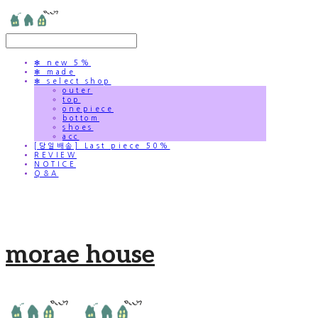
✻ new 5%
✻ made
✻ select shop
outer
top
onepiece
bottom
shoes
acc
[당일배송] Last piece 50%
REVIEW
NOTICE
Q&A
morae house