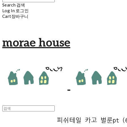
Search
검색
Log In
로그인
Cart
장바구니
morae house
피쉬테일 카고 벌룬pt (6c