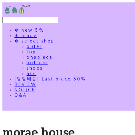
✻ new 5%
✻ made
✻ select shop
outer
top
onepiece
bottom
shoes
acc
[당일배송] Last piece 50%
REVIEW
NOTICE
Q&A
morae house