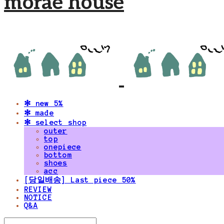
morae house
✻ new 5%
✻ made
✻ select shop
outer
top
onepiece
bottom
shoes
acc
[당일배송] Last piece 50%
REVIEW
NOTICE
Q&A