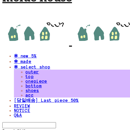
✻ new 5%
✻ made
✻ select shop
outer
top
onepiece
bottom
shoes
acc
[당일배송] Last piece 50%
REVIEW
NOTICE
Q&A