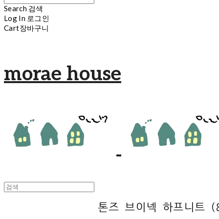
Search
검색
Log In
로그인
Cart
장바구니
morae house
톤즈 브이넥 하프니트 (8c