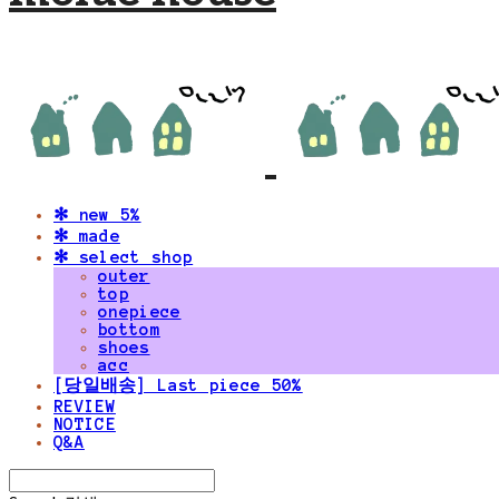
✻ new 5%
✻ made
✻ select shop
outer
top
onepiece
bottom
shoes
acc
[당일배송] Last piece 50%
REVIEW
NOTICE
Q&A