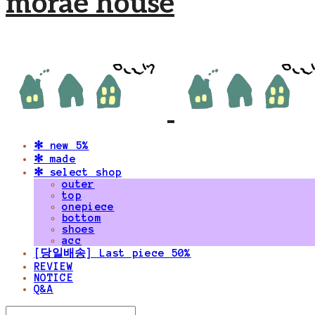
morae house
✻ new 5%
✻ made
✻ select shop
outer
top
onepiece
bottom
shoes
acc
[당일배송] Last piece 50%
REVIEW
NOTICE
Q&A