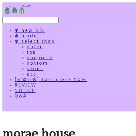
✻ new 5%
✻ made
✻ select shop
outer
top
onepiece
bottom
shoes
acc
[당일배송] Last piece 50%
REVIEW
NOTICE
Q&A
morae house