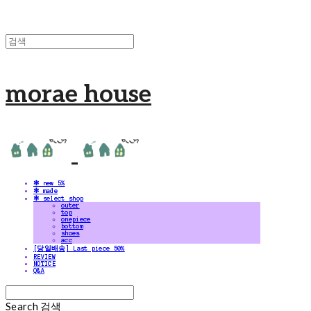
morae house
✻ new 5%
✻ made
✻ select shop
outer
top
onepiece
bottom
shoes
acc
[당일배송] Last piece 50%
REVIEW
NOTICE
Q&A
Search
검색