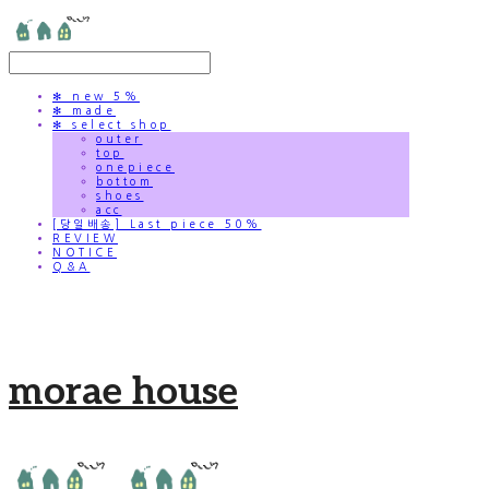
✻ new 5%
✻ made
✻ select shop
outer
top
onepiece
bottom
shoes
acc
[당일배송] Last piece 50%
REVIEW
NOTICE
Q&A
morae house