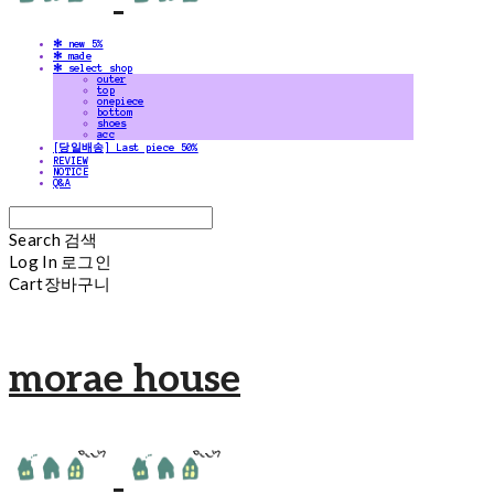
✻ new 5%
✻ made
✻ select shop
outer
top
onepiece
bottom
shoes
acc
[당일배송] Last piece 50%
REVIEW
NOTICE
Q&A
Search
검색
Log In
로그인
Cart
장바구니
morae house