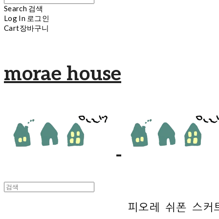
Search
검색
Log In
로그인
Cart
장바구니
morae house
피오레 쉬폰 스커