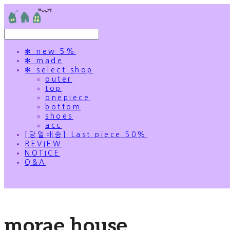
✻ new 5%
✻ made
✻ select shop
outer
top
onepiece
bottom
shoes
acc
[당일배송] Last piece 50%
REVIEW
NOTICE
Q&A
morae house