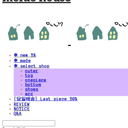
✻ new 5%
✻ made
✻ select shop
outer
top
onepiece
bottom
shoes
acc
[당일배송] Last piece 50%
REVIEW
NOTICE
Q&A