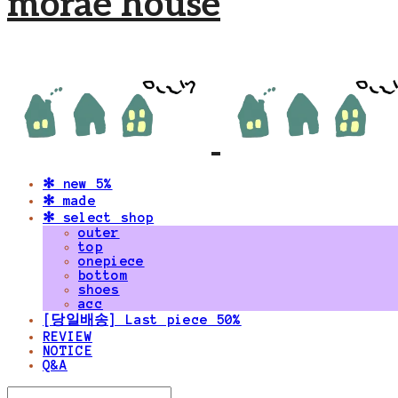
morae house
✻ new 5%
✻ made
✻ select shop
outer
top
onepiece
bottom
shoes
acc
[당일배송] Last piece 50%
REVIEW
NOTICE
Q&A