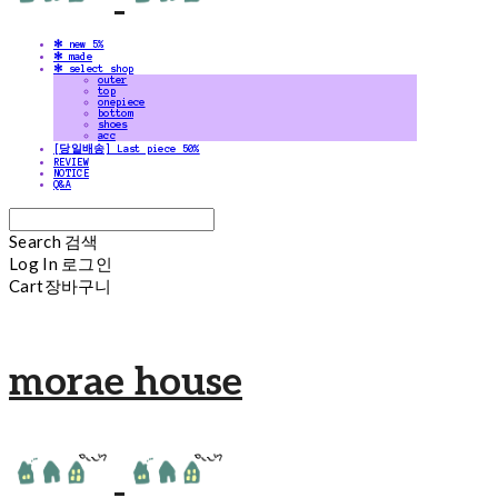
✻ new 5%
✻ made
✻ select shop
outer
top
onepiece
bottom
shoes
acc
[당일배송] Last piece 50%
REVIEW
NOTICE
Q&A
Search
검색
Log In
로그인
Cart
장바구니
morae house