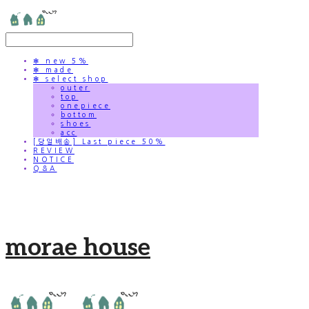
✻ new 5%
✻ made
✻ select shop
outer
top
onepiece
bottom
shoes
acc
[당일배송] Last piece 50%
REVIEW
NOTICE
Q&A
morae house