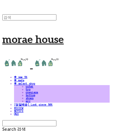
morae house
✻ new 5%
✻ made
✻ select shop
outer
top
onepiece
bottom
shoes
acc
[당일배송] Last piece 50%
REVIEW
NOTICE
Q&A
Search
검색