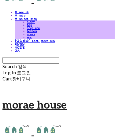
✻ new 5%
✻ made
✻ select shop
outer
top
onepiece
bottom
shoes
acc
[당일배송] Last piece 50%
REVIEW
NOTICE
Q&A
Search
검색
Log In
로그인
Cart
장바구니
morae house