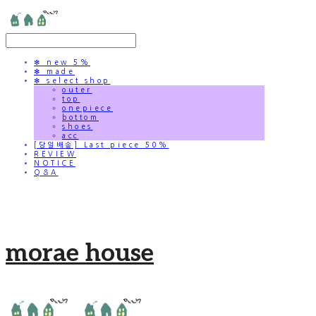
✻ new 5%
✻ made
✻ select shop
outer
top
onepiece
bottom
shoes
acc
[당일배송] Last piece 50%
REVIEW
NOTICE
Q&A
morae house