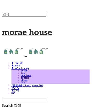
morae house
✻ new 5%
✻ made
✻ select shop
outer
top
onepiece
bottom
shoes
acc
[당일배송] Last piece 50%
REVIEW
NOTICE
Q&A
Search
검색