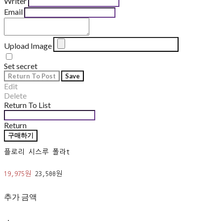
Writer
Email
Upload Image
Set secret
Return To Post
Save
Edit
Delete
Return To List
Return
구매하기
플로리 시스루 폴라t
19,975원
23,500원
추가 금액