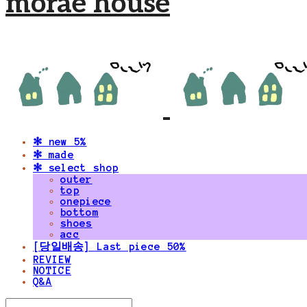
morae house
✻ new 5%
✻ made
✻ select shop
outer
top
onepiece
bottom
shoes
acc
[당일배송] Last piece 50%
REVIEW
NOTICE
Q&A