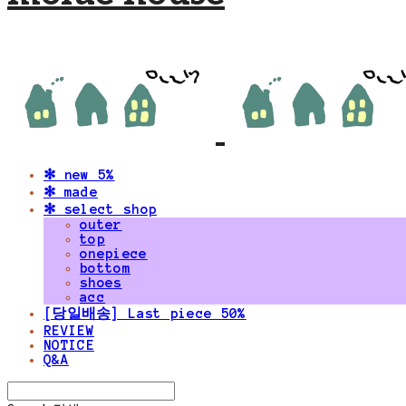
✻ new 5%
✻ made
✻ select shop
outer
top
onepiece
bottom
shoes
acc
[당일배송] Last piece 50%
REVIEW
NOTICE
Q&A