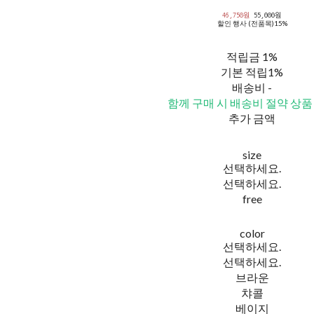
46,750원
55,000원
할인 행사 (전품목)
15%
적립금
1%
기본 적립
1%
배송비
-
함께 구매 시 배송비 절약 상품
추가 금액
size
선택하세요.
선택하세요.
free
color
선택하세요.
선택하세요.
브라운
챠콜
베이지