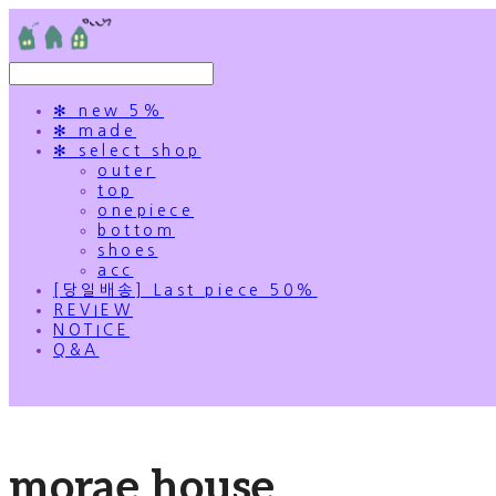
✻ new 5%
✻ made
✻ select shop
outer
top
onepiece
bottom
shoes
acc
[당일배송] Last piece 50%
REVIEW
NOTICE
Q&A
morae house