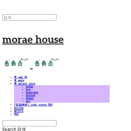
morae house
✻ new 5%
✻ made
✻ select shop
outer
top
onepiece
bottom
shoes
acc
[당일배송] Last piece 50%
REVIEW
NOTICE
Q&A
Search
검색