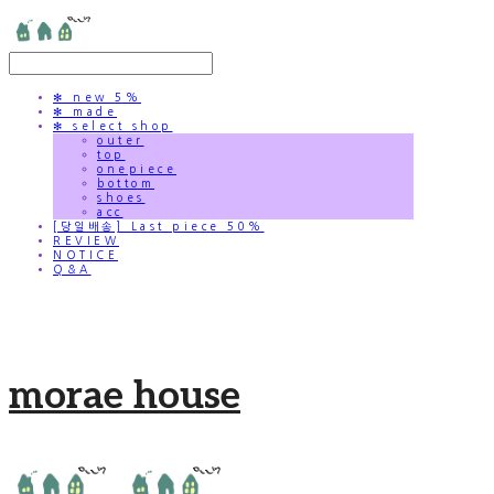
✻ new 5%
✻ made
✻ select shop
outer
top
onepiece
bottom
shoes
acc
[당일배송] Last piece 50%
REVIEW
NOTICE
Q&A
morae house