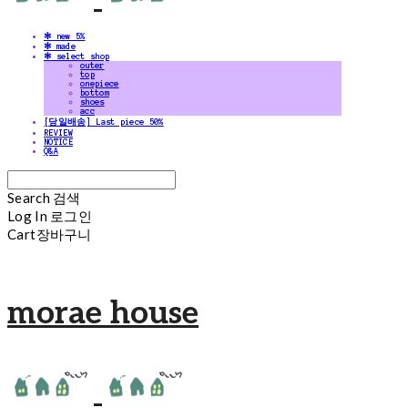
✻ new 5%
✻ made
✻ select shop
outer
top
onepiece
bottom
shoes
acc
[당일배송] Last piece 50%
REVIEW
NOTICE
Q&A
Search
검색
Log In
로그인
Cart
장바구니
morae house