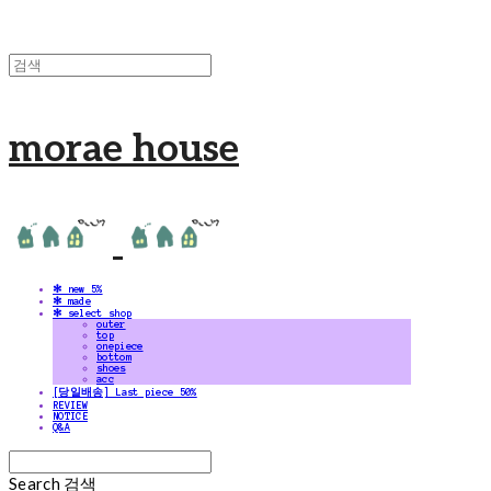
morae house
✻ new 5%
✻ made
✻ select shop
outer
top
onepiece
bottom
shoes
acc
[당일배송] Last piece 50%
REVIEW
NOTICE
Q&A
Search
검색