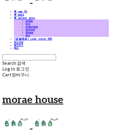
✻ new 5%
✻ made
✻ select shop
outer
top
onepiece
bottom
shoes
acc
[당일배송] Last piece 50%
REVIEW
NOTICE
Q&A
Search
검색
Log In
로그인
Cart
장바구니
morae house