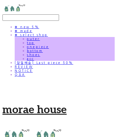
✻ new 5%
✻ made
✻ select shop
outer
top
onepiece
bottom
shoes
acc
[당일배송] Last piece 50%
REVIEW
NOTICE
Q&A
morae house