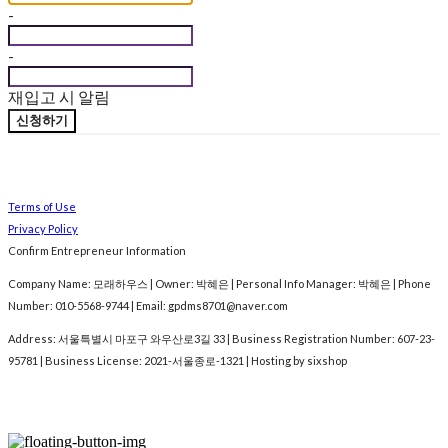
-
-
재입고 시 알림
신청하기
Terms of Use
Privacy Policy
Confirm Entrepreneur Information
Company Name: 모래하우스 | Owner: 박혜은 | Personal Info Manager: 박혜은 | Phone
Number: 010-5568-9744 | Email: gpdms8701@naver.com
Address: 서울특별시 마포구 와우산로3길 33 | Business Registration Number:
607-23-
95781
| Business License:
2021-서울종로-1321
| Hosting by sixshop