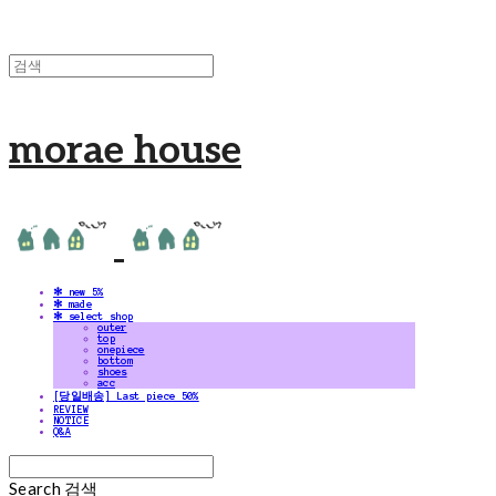
morae house
✻ new 5%
✻ made
✻ select shop
outer
top
onepiece
bottom
shoes
acc
[당일배송] Last piece 50%
REVIEW
NOTICE
Q&A
Search
검색