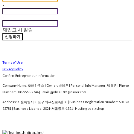
-
-
재입고 시 알림
신청하기
Terms of Use
Privacy Policy
Confirm Entrepreneur Information
Company Name: 모래하우스 | Owner: 박혜은 | Personal Info Manager: 박혜은 | Phone
Number: 010-5568-9744 | Email: gpdms8701@naver.com
Address: 서울특별시 마포구 와우산로3길 33 | Business Registration Number:
607-23-
95781
| Business License:
2021-서울종로-1321
| Hosting by sixshop