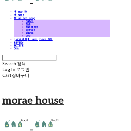
✻ new 5%
✻ made
✻ select shop
outer
top
onepiece
bottom
shoes
acc
[당일배송] Last piece 50%
REVIEW
NOTICE
Q&A
Search
검색
Log In
로그인
Cart
장바구니
morae house