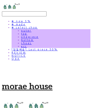
✻ new 5%
✻ made
✻ select shop
outer
top
onepiece
bottom
shoes
acc
[당일배송] Last piece 50%
REVIEW
NOTICE
Q&A
morae house