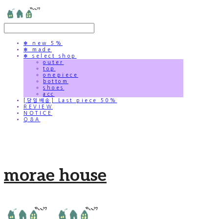
✻ new 5%
✻ made
✻ select shop
outer
top
onepiece
bottom
shoes
acc
[당일배송] Last piece 50%
REVIEW
NOTICE
Q&A
morae house