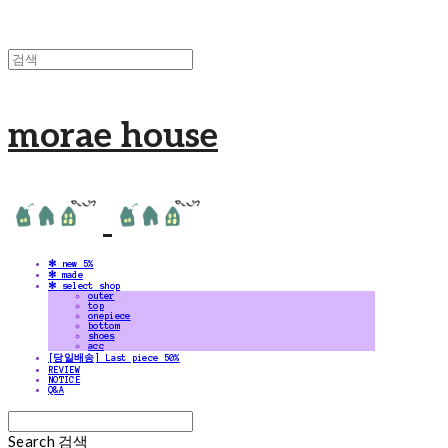
morae house
✻ new 5%
✻ made
✻ select shop
outer
top
onepiece
bottom
shoes
acc
[당일배송] Last piece 50%
REVIEW
NOTICE
Q&A
Search
검색