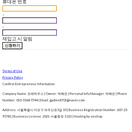
휴대폰 번호
-
-
재입고 시 알림
신청하기
Terms of Use
Privacy Policy
Confirm Entrepreneur Information
Company Name: 모래하우스 | Owner: 박혜은 | Personal Info Manager: 박혜은 | Phone
Number: 010-5568-9744 | Email: gpdms8701@naver.com
Address: 서울특별시 마포구 와우산로3길 33 | Business Registration Number:
607-23-
95781
| Business License:
2021-서울종로-1321
| Hosting by sixshop