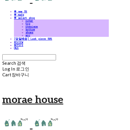
✻ new 5%
✻ made
✻ select shop
outer
top
onepiece
bottom
shoes
acc
[당일배송] Last piece 50%
REVIEW
NOTICE
Q&A
Search
검색
Log In
로그인
Cart
장바구니
morae house