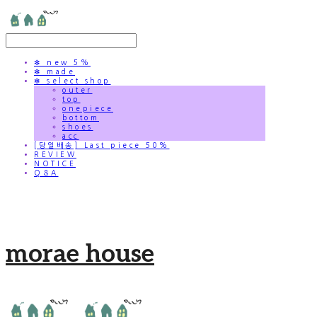
✻ new 5%
✻ made
✻ select shop
outer
top
onepiece
bottom
shoes
acc
[당일배송] Last piece 50%
REVIEW
NOTICE
Q&A
morae house