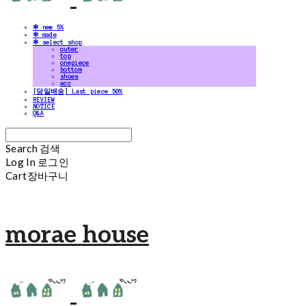
✻ new 5%
✻ made
✻ select shop
outer
top
onepiece
bottom
shoes
acc
[당일배송] Last piece 50%
REVIEW
NOTICE
Q&A
Search
검색
Log In
로그인
Cart
장바구니
morae house