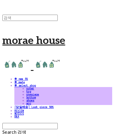
morae house
✻ new 5%
✻ made
✻ select shop
outer
top
onepiece
bottom
shoes
acc
[당일배송] Last piece 50%
REVIEW
NOTICE
Q&A
Search
검색