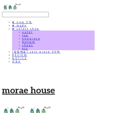
✻ new 5%
✻ made
✻ select shop
outer
top
onepiece
bottom
shoes
acc
[당일배송] Last piece 50%
REVIEW
NOTICE
Q&A
morae house