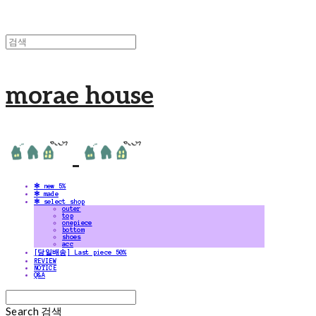
morae house
✻ new 5%
✻ made
✻ select shop
outer
top
onepiece
bottom
shoes
acc
[당일배송] Last piece 50%
REVIEW
NOTICE
Q&A
Search
검색