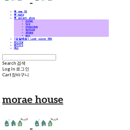
✻ new 5%
✻ made
✻ select shop
outer
top
onepiece
bottom
shoes
acc
[당일배송] Last piece 50%
REVIEW
NOTICE
Q&A
Search
검색
Log In
로그인
Cart
장바구니
morae house