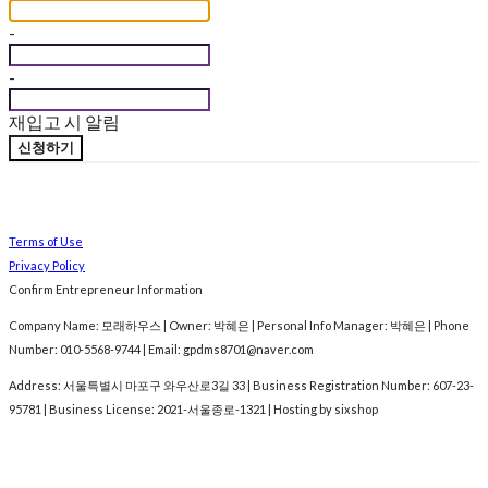
-
-
재입고 시 알림
신청하기
Terms of Use
Privacy Policy
Confirm Entrepreneur Information
Company Name: 모래하우스 | Owner: 박혜은 | Personal Info Manager: 박혜은 | Phone
Number: 010-5568-9744 | Email: gpdms8701@naver.com
Address: 서울특별시 마포구 와우산로3길 33 | Business Registration Number:
607-23-
95781
| Business License:
2021-서울종로-1321
| Hosting by sixshop