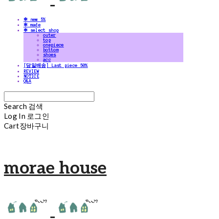
✻ new 5%
✻ made
✻ select shop
outer
top
onepiece
bottom
shoes
acc
[당일배송] Last piece 50%
REVIEW
NOTICE
Q&A
Search
검색
Log In
로그인
Cart
장바구니
morae house