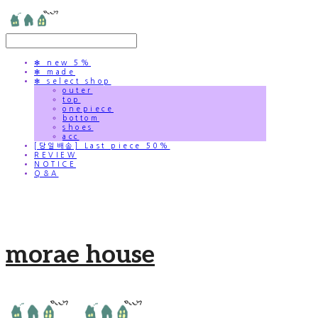
✻ new 5%
✻ made
✻ select shop
outer
top
onepiece
bottom
shoes
acc
[당일배송] Last piece 50%
REVIEW
NOTICE
Q&A
morae house