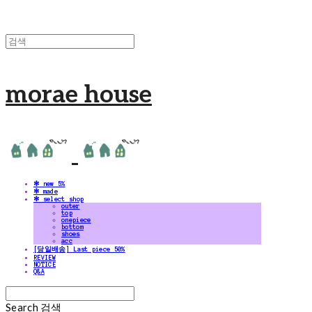
morae house
✻ new 5%
✻ made
✻ select shop
outer
top
onepiece
bottom
shoes
acc
[당일배송] Last piece 50%
REVIEW
NOTICE
Q&A
Search
검색