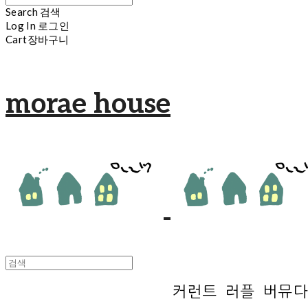
Search
검색
Log In
로그인
Cart
장바구니
morae house
커런트 러플 버뮤다