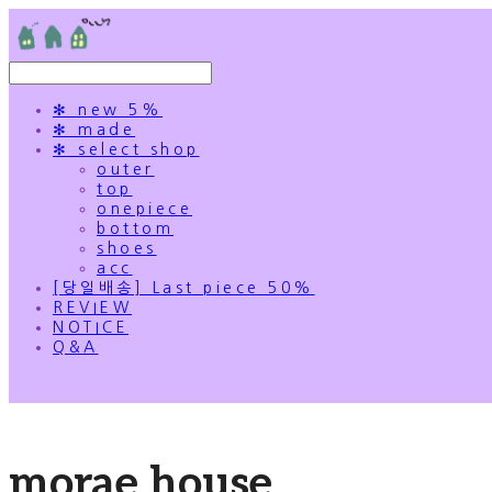
✻ new 5%
✻ made
✻ select shop
outer
top
onepiece
bottom
shoes
acc
[당일배송] Last piece 50%
REVIEW
NOTICE
Q&A
morae house