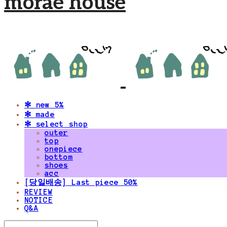
morae house
✻ new 5%
✻ made
✻ select shop
outer
top
onepiece
bottom
shoes
acc
[당일배송] Last piece 50%
REVIEW
NOTICE
Q&A