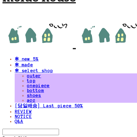
✻ new 5%
✻ made
✻ select shop
outer
top
onepiece
bottom
shoes
acc
[당일배송] Last piece 50%
REVIEW
NOTICE
Q&A