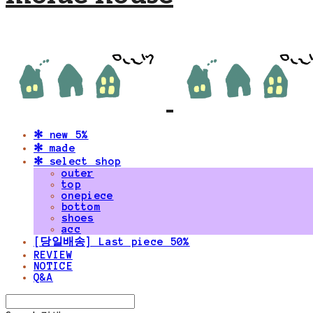
✻ new 5%
✻ made
✻ select shop
outer
top
onepiece
bottom
shoes
acc
[당일배송] Last piece 50%
REVIEW
NOTICE
Q&A