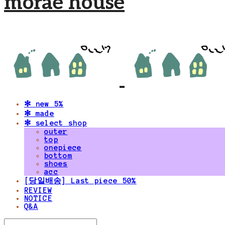
morae house
✻ new 5%
✻ made
✻ select shop
outer
top
onepiece
bottom
shoes
acc
[당일배송] Last piece 50%
REVIEW
NOTICE
Q&A