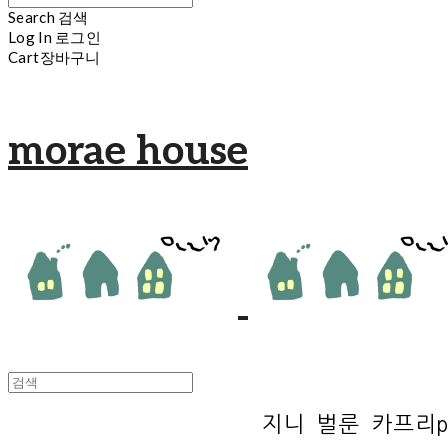
Search
검색
Log In
로그인
Cart
장바구니
morae house
지니 벌룬 카프리p