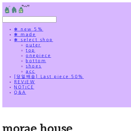
✻ new 5%
✻ made
✻ select shop
outer
top
onepiece
bottom
shoes
acc
[당일배송] Last piece 50%
REVIEW
NOTICE
Q&A
morae house