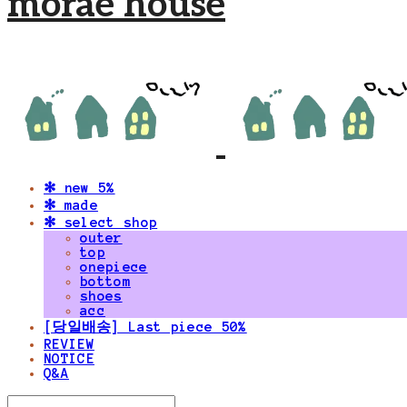
morae house
✻ new 5%
✻ made
✻ select shop
outer
top
onepiece
bottom
shoes
acc
[당일배송] Last piece 50%
REVIEW
NOTICE
Q&A