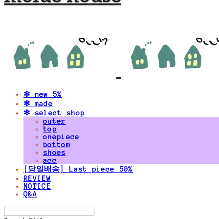
✻ new 5%
✻ made
✻ select shop
outer
top
onepiece
bottom
shoes
acc
[당일배송] Last piece 50%
REVIEW
NOTICE
Q&A