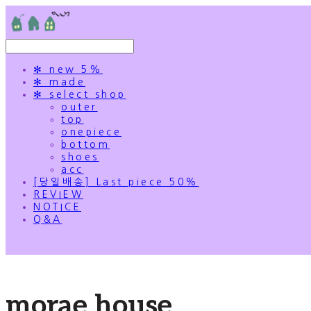
✻ new 5%
✻ made
✻ select shop
outer
top
onepiece
bottom
shoes
acc
[당일배송] Last piece 50%
REVIEW
NOTICE
Q&A
morae house