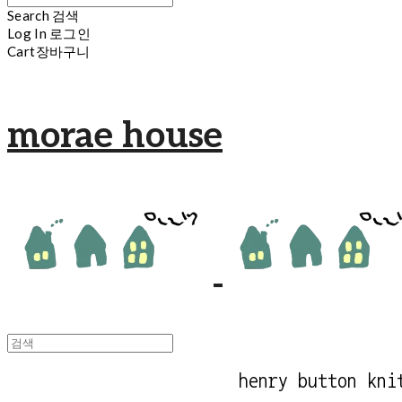
Search
검색
Log In
로그인
Cart
장바구니
morae house
henry button kni