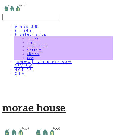
✻ new 5%
✻ made
✻ select shop
outer
top
onepiece
bottom
shoes
acc
[당일배송] Last piece 50%
REVIEW
NOTICE
Q&A
morae house