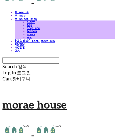
✻ new 5%
✻ made
✻ select shop
outer
top
onepiece
bottom
shoes
acc
[당일배송] Last piece 50%
REVIEW
NOTICE
Q&A
Search
검색
Log In
로그인
Cart
장바구니
morae house