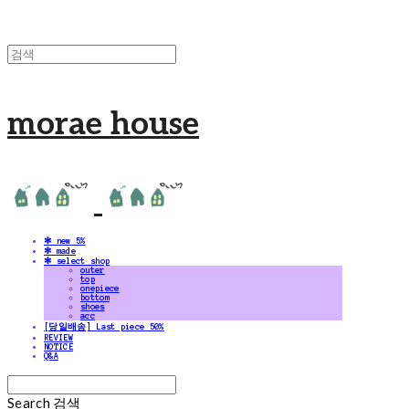
morae house
✻ new 5%
✻ made
✻ select shop
outer
top
onepiece
bottom
shoes
acc
[당일배송] Last piece 50%
REVIEW
NOTICE
Q&A
Search
검색