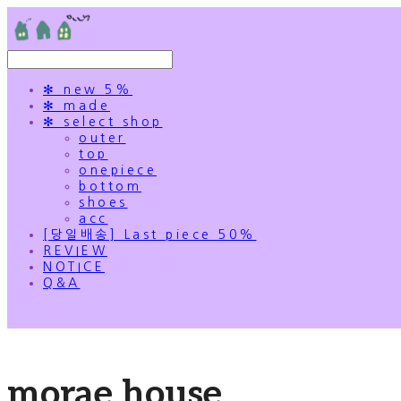
✻ new 5%
✻ made
✻ select shop
outer
top
onepiece
bottom
shoes
acc
[당일배송] Last piece 50%
REVIEW
NOTICE
Q&A
morae house