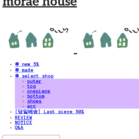
morae house
✻ new 5%
✻ made
✻ select shop
outer
top
onepiece
bottom
shoes
acc
[당일배송] Last piece 50%
REVIEW
NOTICE
Q&A