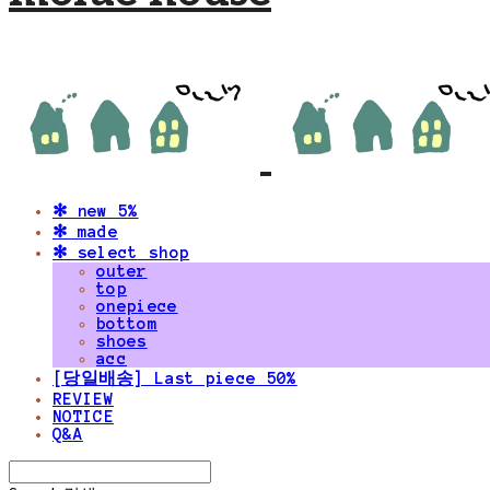
✻ new 5%
✻ made
✻ select shop
outer
top
onepiece
bottom
shoes
acc
[당일배송] Last piece 50%
REVIEW
NOTICE
Q&A