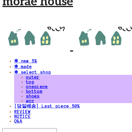
morae house
✻ new 5%
✻ made
✻ select shop
outer
top
onepiece
bottom
shoes
acc
[당일배송] Last piece 50%
REVIEW
NOTICE
Q&A