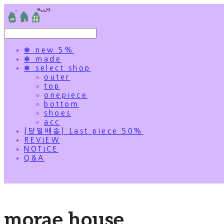
✻ new 5%
✻ made
✻ select shop
outer
top
onepiece
bottom
shoes
acc
[당일배송] Last piece 50%
REVIEW
NOTICE
Q&A
morae house