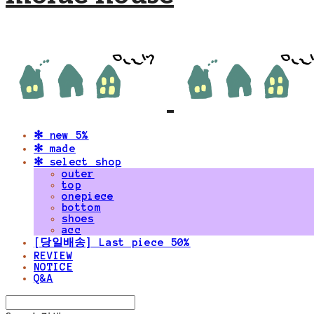
✻ new 5%
✻ made
✻ select shop
outer
top
onepiece
bottom
shoes
acc
[당일배송] Last piece 50%
REVIEW
NOTICE
Q&A