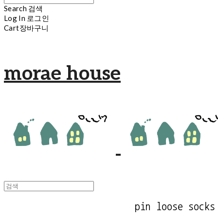
Search
검색
Log In
로그인
Cart
장바구니
morae house
pin loose socks