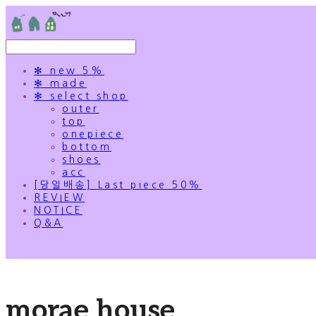
✻ new 5%
✻ made
✻ select shop
outer
top
onepiece
bottom
shoes
acc
[당일배송] Last piece 50%
REVIEW
NOTICE
Q&A
morae house