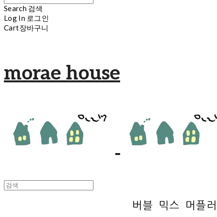
Search
검색
Log In
로그인
Cart
장바구니
morae house
버블 믹스 머플러