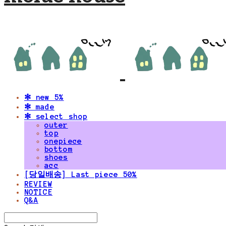
✻ new 5%
✻ made
✻ select shop
outer
top
onepiece
bottom
shoes
acc
[당일배송] Last piece 50%
REVIEW
NOTICE
Q&A