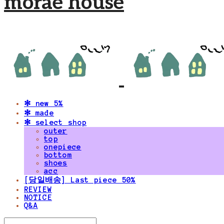
morae house
✻ new 5%
✻ made
✻ select shop
outer
top
onepiece
bottom
shoes
acc
[당일배송] Last piece 50%
REVIEW
NOTICE
Q&A