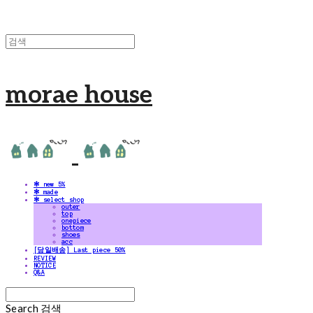
morae house
✻ new 5%
✻ made
✻ select shop
outer
top
onepiece
bottom
shoes
acc
[당일배송] Last piece 50%
REVIEW
NOTICE
Q&A
Search
검색