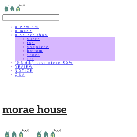
✻ new 5%
✻ made
✻ select shop
outer
top
onepiece
bottom
shoes
acc
[당일배송] Last piece 50%
REVIEW
NOTICE
Q&A
morae house