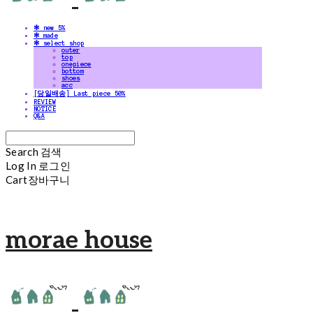
✻ new 5%
✻ made
✻ select shop
outer
top
onepiece
bottom
shoes
acc
[당일배송] Last piece 50%
REVIEW
NOTICE
Q&A
Search
검색
Log In
로그인
Cart
장바구니
morae house