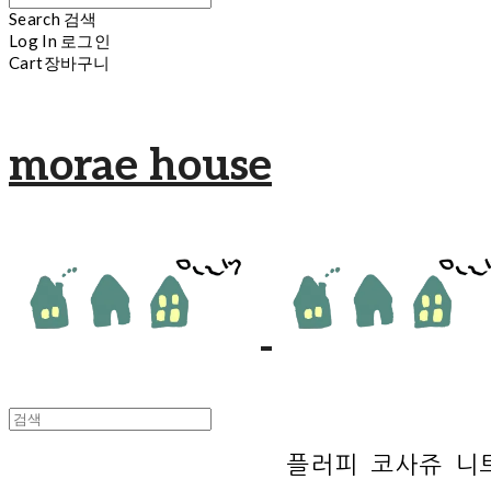
Search
검색
Log In
로그인
Cart
장바구니
morae house
플러피 코사쥬 니