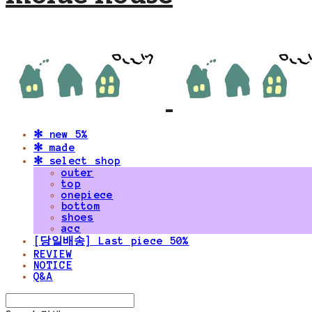
✻ new 5%
✻ made
✻ select shop
outer
top
onepiece
bottom
shoes
acc
[당일배송] Last piece 50%
REVIEW
NOTICE
Q&A