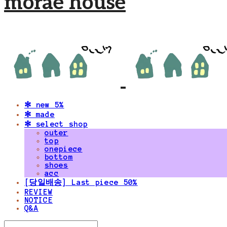
morae house
✻ new 5%
✻ made
✻ select shop
outer
top
onepiece
bottom
shoes
acc
[당일배송] Last piece 50%
REVIEW
NOTICE
Q&A