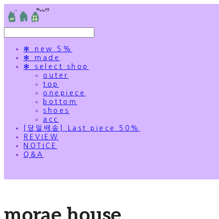
✻ new 5%
✻ made
✻ select shop
outer
top
onepiece
bottom
shoes
acc
[당일배송] Last piece 50%
REVIEW
NOTICE
Q&A
morae house