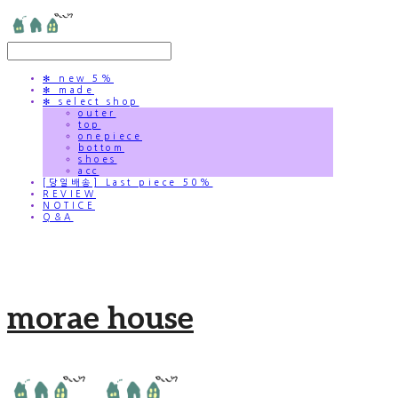
✻ new 5%
✻ made
✻ select shop
outer
top
onepiece
bottom
shoes
acc
[당일배송] Last piece 50%
REVIEW
NOTICE
Q&A
morae house