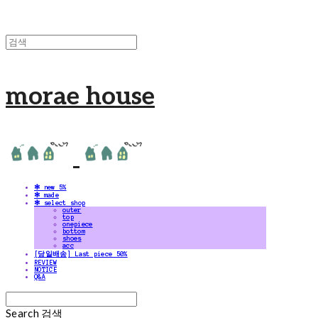
morae house
✻ new 5%
✻ made
✻ select shop
outer
top
onepiece
bottom
shoes
acc
[당일배송] Last piece 50%
REVIEW
NOTICE
Q&A
Search
검색