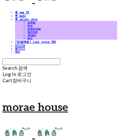
✻ new 5%
✻ made
✻ select shop
outer
top
onepiece
bottom
shoes
acc
[당일배송] Last piece 50%
REVIEW
NOTICE
Q&A
Search
검색
Log In
로그인
Cart
장바구니
morae house