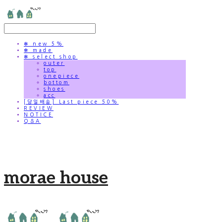
✻ new 5%
✻ made
✻ select shop
outer
top
onepiece
bottom
shoes
acc
[당일배송] Last piece 50%
REVIEW
NOTICE
Q&A
morae house