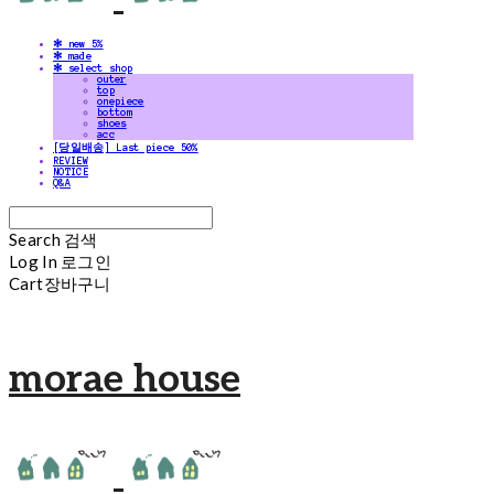
✻ new 5%
✻ made
✻ select shop
outer
top
onepiece
bottom
shoes
acc
[당일배송] Last piece 50%
REVIEW
NOTICE
Q&A
Search
검색
Log In
로그인
Cart
장바구니
morae house