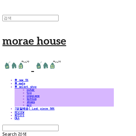
morae house
✻ new 5%
✻ made
✻ select shop
outer
top
onepiece
bottom
shoes
acc
[당일배송] Last piece 50%
REVIEW
NOTICE
Q&A
Search
검색