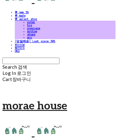
✻ new 5%
✻ made
✻ select shop
outer
top
onepiece
bottom
shoes
acc
[당일배송] Last piece 50%
REVIEW
NOTICE
Q&A
Search
검색
Log In
로그인
Cart
장바구니
morae house