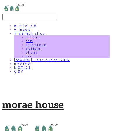
✻ new 5%
✻ made
✻ select shop
outer
top
onepiece
bottom
shoes
acc
[당일배송] Last piece 50%
REVIEW
NOTICE
Q&A
morae house