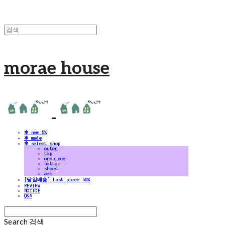
morae house
✻ new 5%
✻ made
✻ select shop
outer
top
onepiece
bottom
shoes
acc
[당일배송] Last piece 50%
REVIEW
NOTICE
Q&A
Search
검색