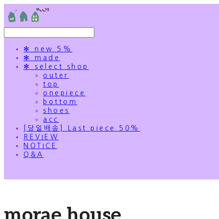
✻ new 5%
✻ made
✻ select shop
outer
top
onepiece
bottom
shoes
acc
[당일배송] Last piece 50%
REVIEW
NOTICE
Q&A
morae house