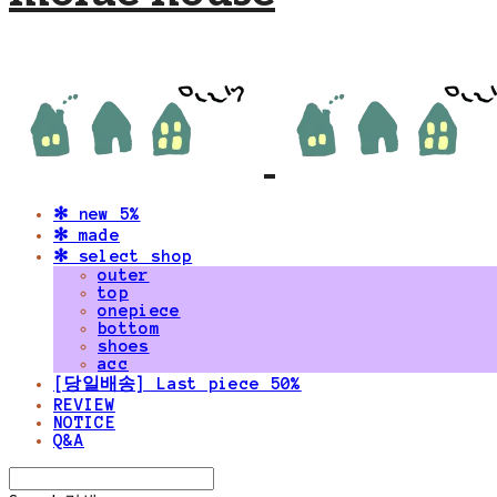
✻ new 5%
✻ made
✻ select shop
outer
top
onepiece
bottom
shoes
acc
[당일배송] Last piece 50%
REVIEW
NOTICE
Q&A