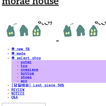
morae house
✻ new 5%
✻ made
✻ select shop
outer
top
onepiece
bottom
shoes
acc
[당일배송] Last piece 50%
REVIEW
NOTICE
Q&A