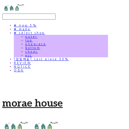
✻ new 5%
✻ made
✻ select shop
outer
top
onepiece
bottom
shoes
acc
[당일배송] Last piece 50%
REVIEW
NOTICE
Q&A
morae house