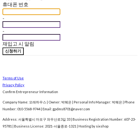
휴대폰 번호
-
-
재입고 시 알림
신청하기
Terms of Use
Privacy Policy
Confirm Entrepreneur Information
Company Name: 모래하우스 | Owner: 박혜은 | Personal Info Manager: 박혜은 | Phone
Number: 010-5568-9744 | Email: gpdms8701@naver.com
Address: 서울특별시 마포구 와우산로3길 33 | Business Registration Number:
607-23-
95781
| Business License:
2021-서울종로-1321
| Hosting by sixshop