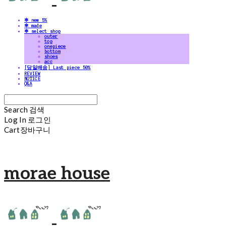
✻ new 5%
✻ made
✻ select shop
outer
top
onepiece
bottom
shoes
acc
[당일배송] Last piece 50%
REVIEW
NOTICE
Q&A
Search
검색
Log In
로그인
Cart
장바구니
morae house