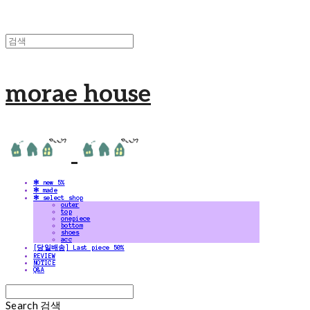
morae house
✻ new 5%
✻ made
✻ select shop
outer
top
onepiece
bottom
shoes
acc
[당일배송] Last piece 50%
REVIEW
NOTICE
Q&A
Search
검색