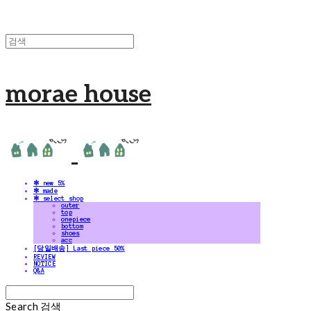
morae house
✻ new 5%
✻ made
✻ select shop
outer
top
onepiece
bottom
shoes
acc
[당일배송] Last piece 50%
REVIEW
NOTICE
Q&A
Search
검색