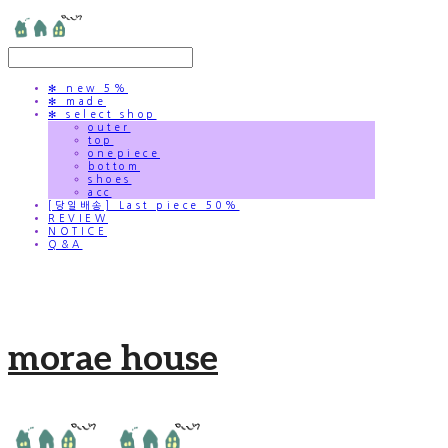
✻ new 5%
✻ made
✻ select shop
outer
top
onepiece
bottom
shoes
acc
[당일배송] Last piece 50%
REVIEW
NOTICE
Q&A
morae house