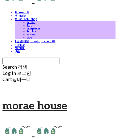
✻ new 5%
✻ made
✻ select shop
outer
top
onepiece
bottom
shoes
acc
[당일배송] Last piece 50%
REVIEW
NOTICE
Q&A
Search
검색
Log In
로그인
Cart
장바구니
morae house