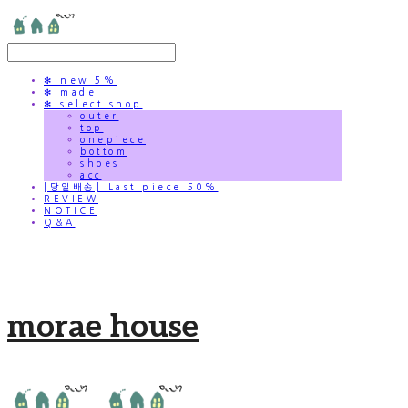
✻ new 5%
✻ made
✻ select shop
outer
top
onepiece
bottom
shoes
acc
[당일배송] Last piece 50%
REVIEW
NOTICE
Q&A
morae house