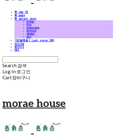
✻ new 5%
✻ made
✻ select shop
outer
top
onepiece
bottom
shoes
acc
[당일배송] Last piece 50%
REVIEW
NOTICE
Q&A
Search
검색
Log In
로그인
Cart
장바구니
morae house