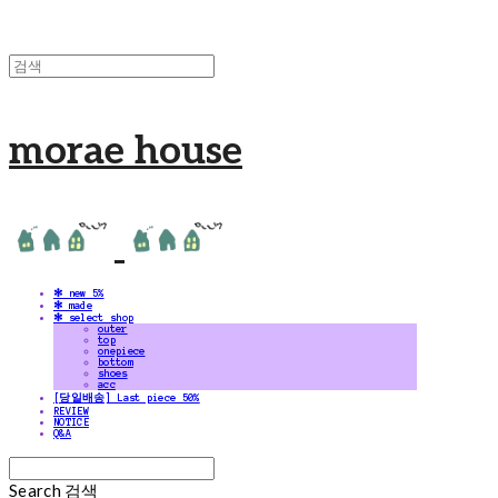
morae house
✻ new 5%
✻ made
✻ select shop
outer
top
onepiece
bottom
shoes
acc
[당일배송] Last piece 50%
REVIEW
NOTICE
Q&A
Search
검색