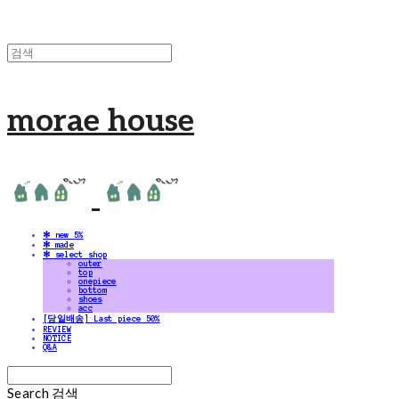
morae house
✻ new 5%
✻ made
✻ select shop
outer
top
onepiece
bottom
shoes
acc
[당일배송] Last piece 50%
REVIEW
NOTICE
Q&A
Search
검색