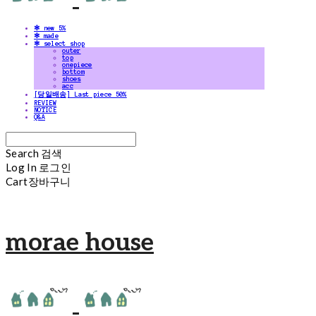
✻ new 5%
✻ made
✻ select shop
outer
top
onepiece
bottom
shoes
acc
[당일배송] Last piece 50%
REVIEW
NOTICE
Q&A
Search
검색
Log In
로그인
Cart
장바구니
morae house