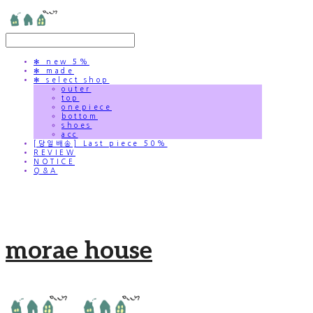
✻ new 5%
✻ made
✻ select shop
outer
top
onepiece
bottom
shoes
acc
[당일배송] Last piece 50%
REVIEW
NOTICE
Q&A
morae house