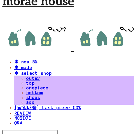
morae house
✻ new 5%
✻ made
✻ select shop
outer
top
onepiece
bottom
shoes
acc
[당일배송] Last piece 50%
REVIEW
NOTICE
Q&A