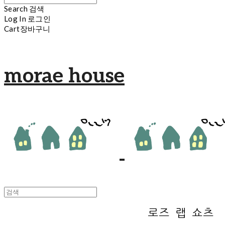
Search
검색
Log In
로그인
Cart
장바구니
morae house
로즈 랩 쇼츠