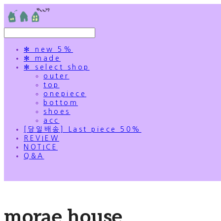
✻ new 5%
✻ made
✻ select shop
outer
top
onepiece
bottom
shoes
acc
[당일배송] Last piece 50%
REVIEW
NOTICE
Q&A
morae house