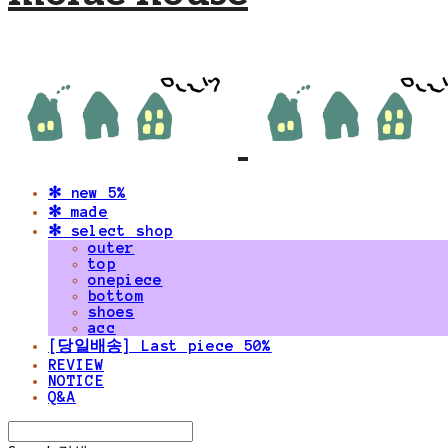
✻ new 5%
✻ made
✻ select shop
outer
top
onepiece
bottom
shoes
acc
[당일배송] Last piece 50%
REVIEW
NOTICE
Q&A