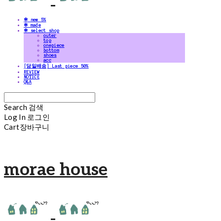
✻ new 5%
✻ made
✻ select shop
outer
top
onepiece
bottom
shoes
acc
[당일배송] Last piece 50%
REVIEW
NOTICE
Q&A
Search
검색
Log In
로그인
Cart
장바구니
morae house