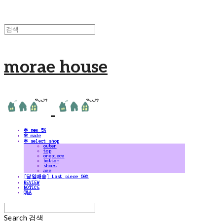
morae house
✻ new 5%
✻ made
✻ select shop
outer
top
onepiece
bottom
shoes
acc
[당일배송] Last piece 50%
REVIEW
NOTICE
Q&A
Search
검색