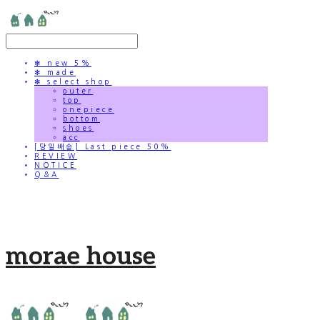
✻ new 5%
✻ made
✻ select shop
outer
top
onepiece
bottom
shoes
acc
[당일배송] Last piece 50%
REVIEW
NOTICE
Q&A
morae house