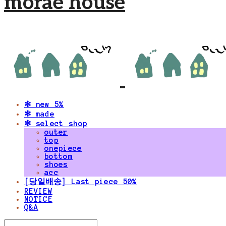
morae house
✻ new 5%
✻ made
✻ select shop
outer
top
onepiece
bottom
shoes
acc
[당일배송] Last piece 50%
REVIEW
NOTICE
Q&A