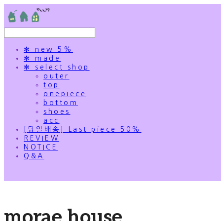
✻ new 5%
✻ made
✻ select shop
outer
top
onepiece
bottom
shoes
acc
[당일배송] Last piece 50%
REVIEW
NOTICE
Q&A
morae house