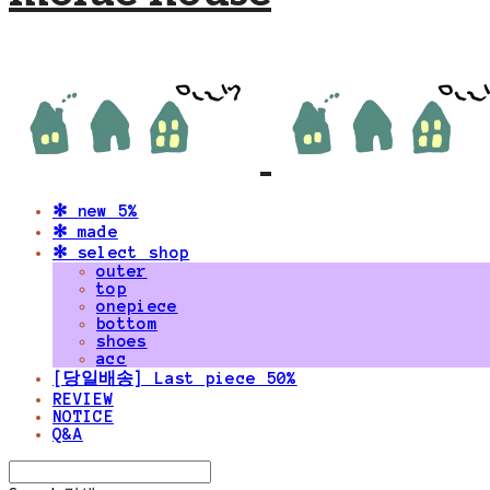
✻ new 5%
✻ made
✻ select shop
outer
top
onepiece
bottom
shoes
acc
[당일배송] Last piece 50%
REVIEW
NOTICE
Q&A