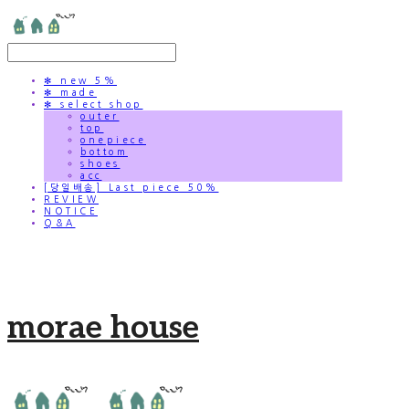
✻ new 5%
✻ made
✻ select shop
outer
top
onepiece
bottom
shoes
acc
[당일배송] Last piece 50%
REVIEW
NOTICE
Q&A
morae house