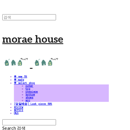
morae house
✻ new 5%
✻ made
✻ select shop
outer
top
onepiece
bottom
shoes
acc
[당일배송] Last piece 50%
REVIEW
NOTICE
Q&A
Search
검색