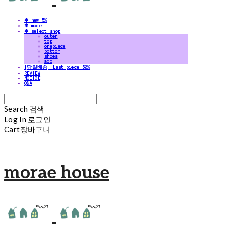
✻ new 5%
✻ made
✻ select shop
outer
top
onepiece
bottom
shoes
acc
[당일배송] Last piece 50%
REVIEW
NOTICE
Q&A
Search
검색
Log In
로그인
Cart
장바구니
morae house