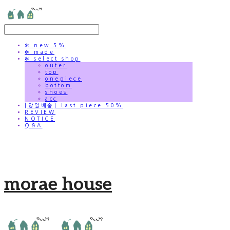
✻ new 5%
✻ made
✻ select shop
outer
top
onepiece
bottom
shoes
acc
[당일배송] Last piece 50%
REVIEW
NOTICE
Q&A
morae house