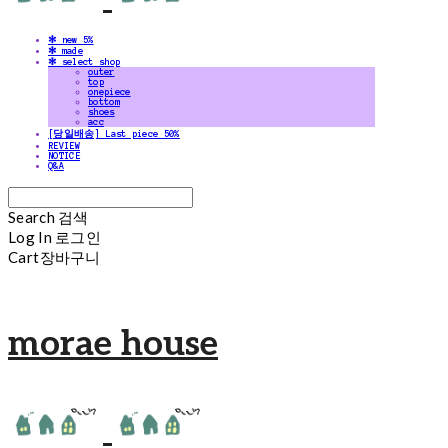
✻ new 5%
✻ made
✻ select shop
outer
top
onepiece
bottom
shoes
acc
[당일배송] Last piece 50%
REVIEW
NOTICE
Q&A
Search
검색
Log In
로그인
Cart
장바구니
morae house