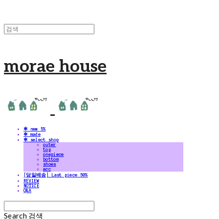
morae house
✻ new 5%
✻ made
✻ select shop
outer
top
onepiece
bottom
shoes
acc
[당일배송] Last piece 50%
REVIEW
NOTICE
Q&A
Search
검색